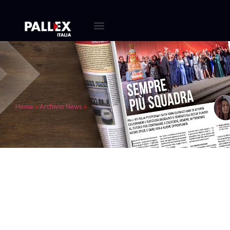
Home
»
Archivio News
»