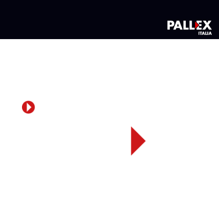
I LEADER NEL TRASPORTO
ESPRESSO SU PALLET
Pall-Ex Italia è garanzia di puntualità, affidabilità e
sicurezza nelle spedizioni espresse su pallet.