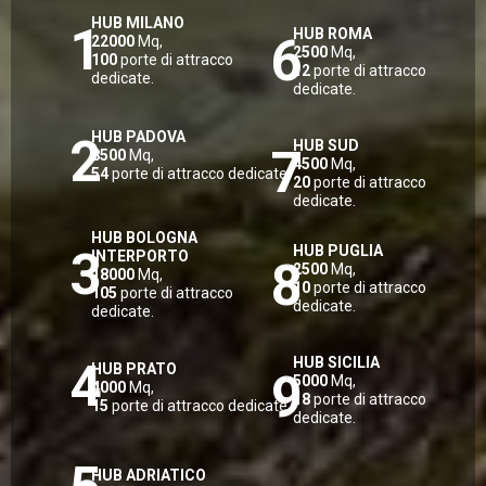
HUB MILANO
1
HUB ROMA
6
22000
Mq,
2500
Mq,
100
porte di attracco
12
porte di attracco
dedicate.
dedicate.
HUB PADOVA
2
HUB SUD
7
8500
Mq,
4500
Mq,
54
porte di attracco dedicate.
20
porte di attracco
dedicate.
HUB BOLOGNA
HUB PUGLIA
3
INTERPORTO
8
2500
Mq,
18000
Mq,
10
porte di attracco
105
porte di attracco
dedicate.
dedicate.
HUB SICILIA
4
HUB PRATO
9
5000
Mq,
4000
Mq,
18
porte di attracco
15
porte di attracco dedicate.
dedicate.
HUB ADRIATICO