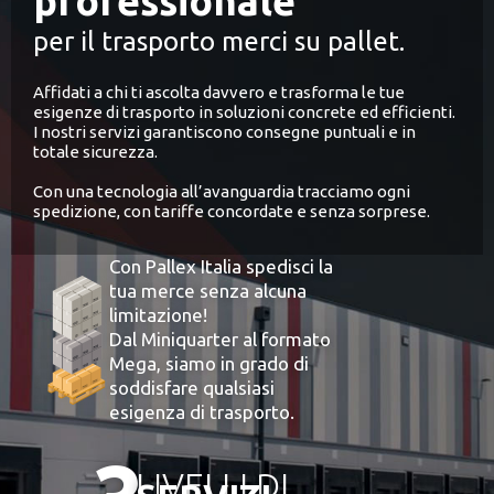
professionale
per il trasporto merci su pallet.
Affidati a chi ti ascolta davvero e trasforma le tue
esigenze di trasporto in soluzioni concrete ed efficienti.
I nostri servizi garantiscono consegne puntuali e in
totale sicurezza.
Con una tecnologia all’avanguardia tracciamo ogni
spedizione, con tariffe concordate e senza sorprese.
Con Pallex Italia spedisci la
tua merce senza alcuna
limitazione!
Dal Miniquarter al formato
Mega, siamo in grado di
soddisfare qualsiasi
esigenza di trasporto.
LIVELLI DI