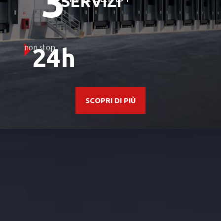
3
SERVIZI
non stop
24h
SCOPRI DI PIÙ