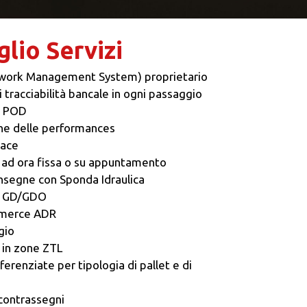
lio Servizi
work Management System) proprietario
 tracciabilità bancale in ogni passaggio
 POD
ne delle performances
race
ad ora fissa o su appuntamento
onsegne con Sponda Idraulica
 GD/GDO
 merce ADR
gio
in zone ZTL
fferenziate per tipologia di pallet e di
contrassegni