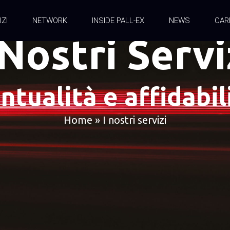
IZI
NETWORK
INSIDE PALL-EX
NEWS
CAR
 Nostri Servi
ntualità e affidabil
Home
»
I nostri servizi