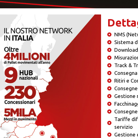
Dettag
NMS (Net
Sistema di
Download
Misurazio
Track & T
Consegna 
Ritiri e C
Consegne
Gestione
Facchinag
Consegne 
Tariffe di
servizio
Gestione 